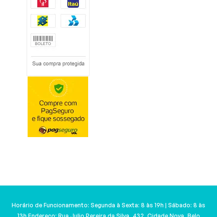
Horário de Funcionamento: Segunda à Sexta: 8 às 19h | Sábado: 8 às
13h Endereço: Rua Julio Pereira da Silva, 432, Cidade Nova, Belo