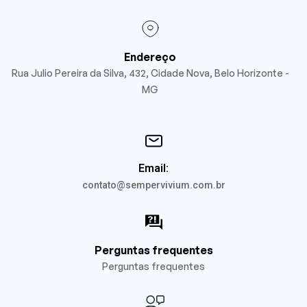
UVB,
– 30g
preveni
ndo a
pele do
Endereço
envelh
Rua Julio Pereira da Silva, 432, Cidade Nova, Belo Horizonte -
eciment
MG
o
precoc
e
causad
o pelas
Email:
radiaçõ
contato@sempervivium.com.br
es
solares.
Perguntas frequentes
Perguntas frequentes