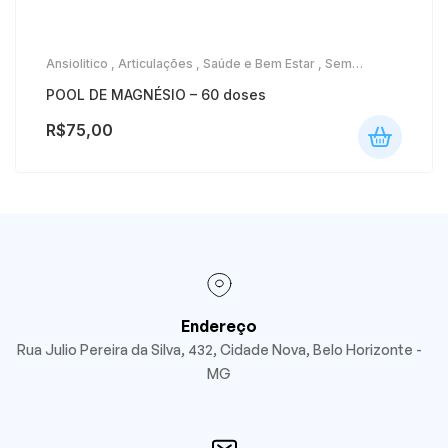
Ansiolitico
,
Articulações
,
Saúde e Bem Estar
,
Sem
categoria
,
Termogênicos E Ganho De Massa Muscular
POOL DE MAGNÉSIO – 60 doses
R$
75,00
Endereço
Rua Julio Pereira da Silva, 432, Cidade Nova, Belo Horizonte -
MG