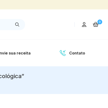
0
nvie sua receita
Contato
cológica”