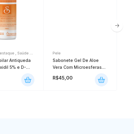
Pele
estaque
,
Saúde e
Pel
Sabonete Gel De Aloe
ilar Antiqueda
Boo
Vera Com Microesferas
idil 5% e D-
Fac
Abrasivas De Semente De
 5%
30
R$
45,00
R$
Damasco