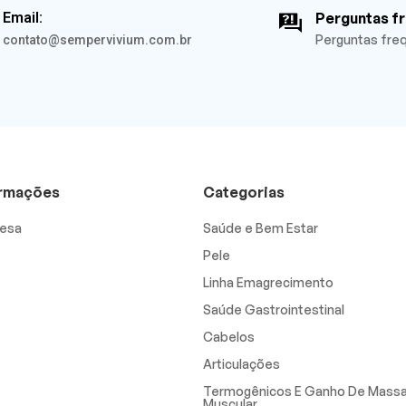
Email:
Perguntas f
Perguntas fre
contato@sempervivium.com.br
ormações
Categorias
esa
Saúde e Bem Estar
Pele
Linha Emagrecimento
Saúde Gastrointestinal
Cabelos
Articulações
Termogênicos E Ganho De Mass
Muscular