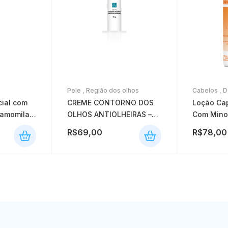
Pele
,
Região dos olhos
Cabelos
,
D
Bem Estar
cial com
CREME CONTORNO DOS
Loção Cap
camomila –
OLHOS ANTIOLHEIRAS –
Com Minox
0ml
15g
Pantenol
R$
69,00
R$
78,00