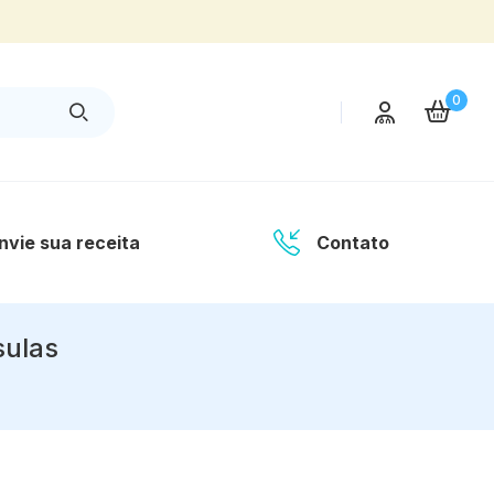
0
nvie sua receita
Contato
sulas