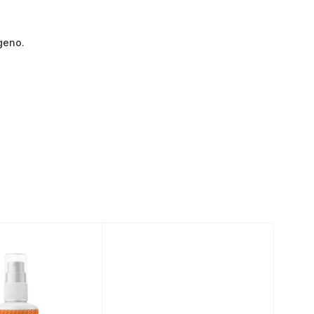
geno.