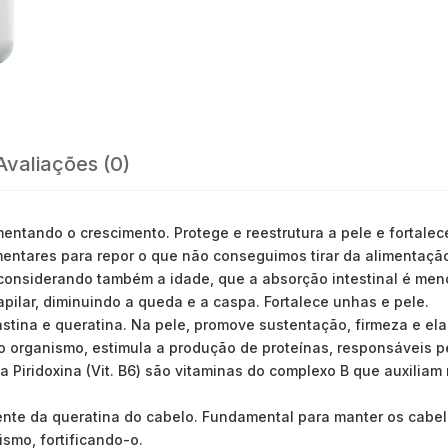
Avaliações (0)
mentando o crescimento. Protege e reestrutura a pele e fortale
entares para repor o que não conseguimos tirar da alimentação.
considerando também a idade, que a absorção intestinal é meno
apilar, diminuindo a queda e a caspa. Fortalece unhas e pele.
stina e queratina. Na pele, promove sustentação, firmeza e ela
no organismo, estimula a produção de proteínas, responsáveis p
 a Piridoxina (Vit. B6) são vitaminas do complexo B que auxilia
nte da queratina do cabelo. Fundamental para manter os cabel
smo, fortificando-o.