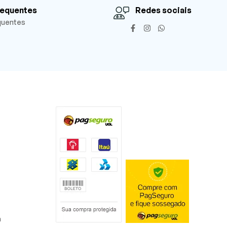
requentes
Redes sociais
quentes
a