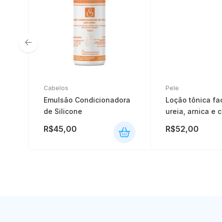
Pele
Cabelos
Loção tônica fa
Emulsão Condicionadora
ureia, arnica e 
de Silicone
Sem álcool – 12
R$
45,00
R$
52,00