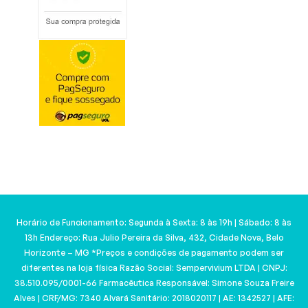
Horário de Funcionamento: Segunda à Sexta: 8 às 19h | Sábado: 8 às
13h Endereço: Rua Julio Pereira da Silva, 432, Cidade Nova, Belo
Horizonte – MG *Preços e condições de pagamento podem ser
diferentes na loja física Razão Social: Sempervivium LTDA | CNPJ:
38.510.095/0001-66 Farmacêutica Responsável: Simone Souza Freire
Alves | CRF/MG: 7340 Alvará Sanitário: 2018020117 | AE: 1342527 | AFE: