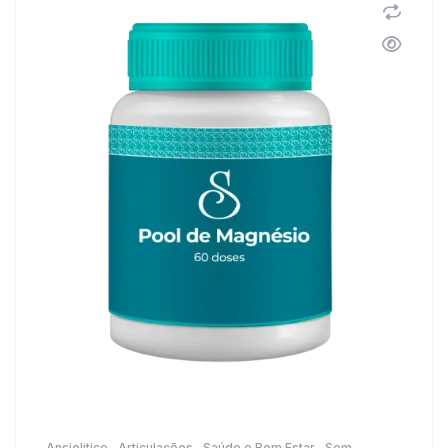
Ansiolitico
,
Articulações
,
Saúde e Bem Estar
,
Sem