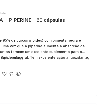
Estar
+ PIPERINE – 60 cápsulas
e 95% de curcuminóides) com pimenta negra é
 uma vez que a piperina aumenta a absorção da
 juntas formam um excelente suplemento para o
 saúde em geral. Tem excelente ação antioxidante,
 Piperine 5mg
ução nas dores articulares em geral.