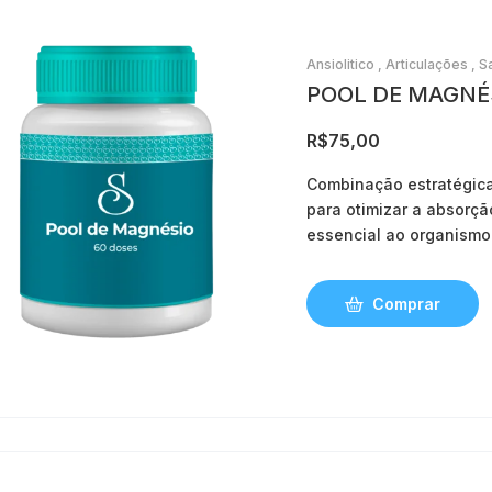
Ansiolitico
,
Articulações
,
S
De Massa Muscular
POOL DE MAGNÉS
R$
75,00
C
ombinação estratégica
para
otimizar a absorçã
essencial ao organismo
neuromuscular, no equil
metabolismo energético
Comprar