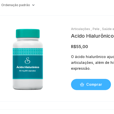
Articulações
,
Pele
,
Saúde e
Acido Hialurônic
R$
55,00
O ácido hialurônico aju
articulações, além de hi
expressão.
Comprar