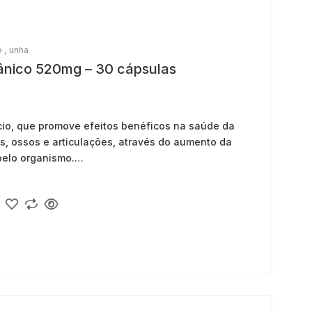
e
,
unha
rgânico 520mg – 30 cápsulas
ício, que promove efeitos benéficos na saúde da
s, ossos e articulações, através do aumento da
elo organismo.
 A Dose correta de Biosil, comprovada