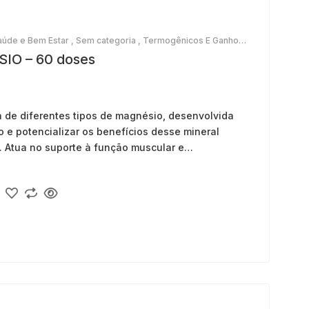
aúde e Bem Estar
,
Sem categoria
,
Termogênicos E Ganho
IO – 60 doses
 de diferentes
tipos
de magnésio, desenvolvida
o
e potencializar os benefícios desse mineral
. Atua no suporte à função muscular e
íbrio do sistema nervoso, na saúde óssea e no
.