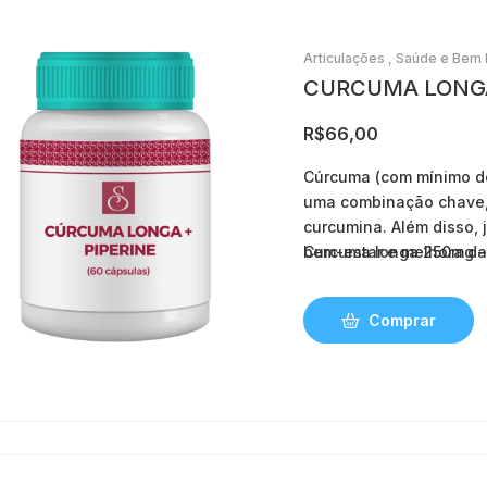
Articulações
,
Saúde e Bem 
CURCUMA LONGA 
R$
66,00
Cúrcuma (com mínimo d
uma combinação chave,
curcumina. Além disso,
bem-estar e melhora da
Curcuma longa 250mg –
anti-inflamatória e red
Comprar