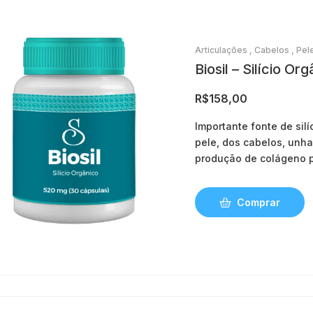
Articulações
,
Cabelos
,
Pel
Biosil – Silício O
R$
158,00
Importante fonte de sil
pele, dos cabelos, unha
produção de colágeno p
Contém: BioSil™ 520 mg.
cientificamente.
Comprar
Ativo original.